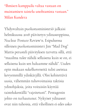
“Ihmisen kamppailu valtaa vastaan on 
muistamisen taistelu unohtamista vastaan.”
Milan Kundera
Yhdysvaltain puolustusministeriö julkaisi 
helmikuussa 2018 päivitetyn ydinaseoppinsa, 
Nuclear Posture Review‘n. Esipuheessa 
silloinen puolustusministeri Jim “Mad Dog” 
Mattis perusteli päivityksen tarvetta sillä, että 
“maailma tulee nähdä sellaisena kuin se on, ei 
sellaisena kuin sen haluamme nähdä”. Uuden 
opin mukaan sukellusveneitä tulisi aseistaa 
kevyemmillä ydinkärjillä. Olisi kehitettävä 
uusia, vähemmän tuhovoimaisia taktisia 
ydinohjuksia, joita voitaisiin käyttää 
taistelukentällä “rajoitetusti”. Pentagonin 
johto on turhautunut. Nykyiset ydinaseet 
ovat niin tuhoisia, että vihollinen ei edes usko 