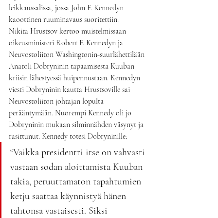
leikkaussalissa, jossa John F. Kennedyn 
kaoottinen ruuminavaus suoritettiin.
Nikita Hrustsov kertoo muistelmissaan 
oikeusministeri Robert F. Kennedyn ja 
Neuvostoliiton Washingtonin-suurlähettilään 
Anatoli Dobryninin tapaamisesta Kuuban 
kriisin lähestyessä huipennustaan. Kennedyn 
viesti Dobryninin kautta Hrustsoville sai 
Neuvostoliiton johtajan lopulta 
perääntymään. Nuorempi Kennedy oli jo 
Dobryninin mukaan silminnähden väsynyt ja 
rasittunut. Kennedy totesi Dobryninille:
“Vaikka presidentti itse on vahvasti 
vastaan sodan aloittamista Kuuban 
takia, peruuttamaton tapahtumien 
ketju saattaa käynnistyä hänen 
tahtonsa vastaisesti. Siksi 