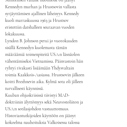
Suhteellisen vähälle huomiolle on jäänyt 
Kennedyn murhan ja Hrustsovin vallasta 
syrjäyttämisen ajallinen läheisyys. Kennedy 
kuoli marraskuussa 1963 ja Hrustsov 
eristettiin datshalleen seuraavan vuoden 
lokakuussa.
Lyndon B. Johnson perui jo vuorokauden 
sisällä Kennedyn kuolemasta tämän 
määräämiä toimenpiteitä USA:n läsnäolon 
vähentämiseksi Vietnamissa. Päinvastoin hän 
ryhtyi rivakasti lisäämään Yhdysvaltain 
toimia Kaakkois-Aasiassa. Hrustsovin jälkeen 
koitti Brezhnevin aika. Kylmä sota oli jälleen 
turvallisesti käynnissä.
Kuuban ohjuskriisissä tiivistyi MAD-
doktriinin älyttömyys sekä Neuvostoliiton ja 
USA:n sotilasjohdon vastuuttomuus. 
Historiantutkijoiden käyttöön on jäänyt 
kokoelma nauhoituksia Valkoisessa talossa 