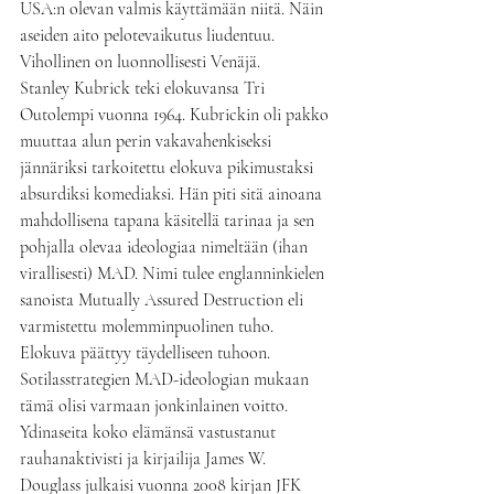
USA:n olevan valmis käyttämään niitä. Näin 
aseiden aito pelotevaikutus liudentuu. 
Vihollinen on luonnollisesti Venäjä.
Stanley Kubrick teki elokuvansa Tri 
Outolempi vuonna 1964. Kubrickin oli pakko 
muuttaa alun perin vakavahenkiseksi 
jännäriksi tarkoitettu elokuva pikimustaksi 
absurdiksi komediaksi. Hän piti sitä ainoana 
mahdollisena tapana käsitellä tarinaa ja sen 
pohjalla olevaa ideologiaa nimeltään (ihan 
virallisesti) MAD. Nimi tulee englanninkielen 
sanoista Mutually Assured Destruction eli 
varmistettu molemminpuolinen tuho. 
Elokuva päättyy täydelliseen tuhoon. 
Sotilasstrategien MAD-ideologian mukaan 
tämä olisi varmaan jonkinlainen voitto.
Ydinaseita koko elämänsä vastustanut 
rauhanaktivisti ja kirjailija James W. 
Douglass julkaisi vuonna 2008 kirjan JFK 