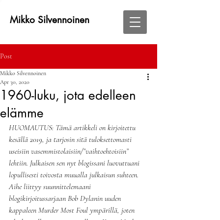
Mikko Silvennoinen
Post
Mikko Silvennoinen
Apr 30, 2020
1960-luku, jota edelleen
elämme
HUOMAUTUS: Tämä artikkeli on kirjoitettu 
kesällä 2019, ja tarjosin sitä tuloksettomasti 
useisiin vasemmistolaisiin/”vaihtoehtoisiin” 
lehtiin. Julkaisen sen nyt blogissani luovuttuani 
lopullisesti toivosta muualla julkaisun suhteen. 
Aihe liittyy suunnittelemaani 
blogikirjoitussarjaan Bob Dylanin uuden 
kappaleen Murder Most Foul ympärillä, joten 