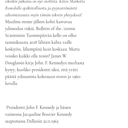
siksikin julkaisu on nyt otollista. Kiitos Marketta 
Rentolalle epäkiitollisesta ja pyyteettömästä 
editointiavusta myös tämän tekstin yhteydessä!
Maailma etenee jälleen kohti kasvavaa 
ydinsodan riskiä. Bulletin of the Atomic 
Scientistsin Tuomiopäivän kello on ollut 
tammikuusta 2018 lähtien kahta vaille 
keskiyön, lähempänä kuin koskaan. Mutta 
voisiko kaikki olla toisin? James W. 
Douglassin kirja John. F. Kennedyn murhasta 
kysyy, kuoliko presidentti siksi, että yritti 
päästä ydinaseista kokonaan eroon jo 1960-
luvulla.
Presidentti John F. Kennedy ja hänen 
vaimonsa Jacqueline Bouvier Kennedy 
saapumassa Dallasiin 22.11.1963