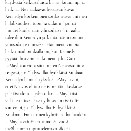
käydyistä keskusteluista kriisin kuumimpina 
hetkinä. Ne maalaavat hyytävän kuvan 
Kennedyn korkeimpien sotilasneuvonantajien 
halukkuudesta tuomita sadat miljoonat 
ihmiset kuolemaan ydinsodassa. Toisaalta 
tulee ilmi Kennedyn järkähtämätön toiminta 
ydinsodan estämiseksi. Hämmentävimpiä 
hetkiä nauhoituksilla on, kun Kennedy 
pyytää ilmavoimien komentajalta Curtis 
LeMayltä arviota siitä, miten Neuvostoliitto 
reagoisi, jos Yhdysvallat hyökkäisi Kuubaan. 
Kennedyn hämmästykseksi LeMay arvioi, 
ettei Neuvostoliitto tekisi mitään, koska se 
pelkäisi aloittaa ydinsodan. LeMay lisäsi 
vielä, että itse asiassa ydinsodan riski olisi 
suurempi, jos Yhdysvallat EI hyökkäisi 
Kuubaan. Fanaattinen kylmän sodan haukka 
LeMay havaittiin sattumoisin vuosi 
myöhemmin tupruttelemassa sikaria 