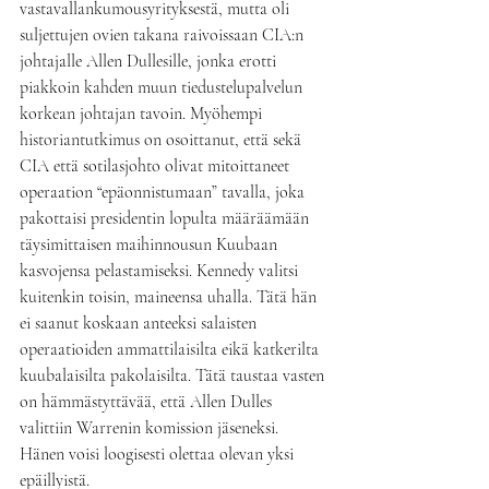
vastavallankumousyrityksestä, mutta oli 
suljettujen ovien takana raivoissaan CIA:n 
johtajalle Allen Dullesille, jonka erotti 
piakkoin kahden muun tiedustelupalvelun 
korkean johtajan tavoin. Myöhempi 
historiantutkimus on osoittanut, että sekä 
CIA että sotilasjohto olivat mitoittaneet 
operaation “epäonnistumaan” tavalla, joka 
pakottaisi presidentin lopulta määräämään 
täysimittaisen maihinnousun Kuubaan 
kasvojensa pelastamiseksi. Kennedy valitsi 
kuitenkin toisin, maineensa uhalla. Tätä hän 
ei saanut koskaan anteeksi salaisten 
operaatioiden ammattilaisilta eikä katkerilta 
kuubalaisilta pakolaisilta. Tätä taustaa vasten 
on hämmästyttävää, että Allen Dulles 
valittiin Warrenin komission jäseneksi. 
Hänen voisi loogisesti olettaa olevan yksi 
epäillyistä.