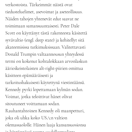
verkostoista. Tärkeimmät näistä ovat 
tiedusteluelimet, asevoimat ja aseteollisuus. 
Näiden tahojen yhtenevät edut saavat ne 
toimimaan samansuuntaisesti. Peter Dale 
Scott on käyttänyt tästä rakenteesta käsitettä 
syvävaltio (engl. deep state) ja kehitellyt sitä 
akateemisissa tutkimuksissaan. Valitettavasti 
Donald Trumpin valtaannousun yhteydessä 
termi on kokenut kohtalokkaan arvonlaskun 
äärioikeistolaisten alt-right-piirien omittua 
käsitteen epämääräisesti ja 
tarkoitushakuisesti käytettynä viestintäänsä.
Kennedy pyrki lopettamaan kylmän sodan. 
Voimat, jotka teloittivat hänet olivat 
sitoutuneet voittamaan sodan. 
Rauhantahtoinen Kennedy oli maanpetturi, 
joka oli uhka koko USA:n valtion 
olemassaololle. Hänen laaja kansansuosionsa 