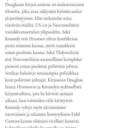
Douglassin kirjan ansiona on sodanvastainen 
filosofia, joka avaa näkymän kylmän sodan 
järjettömyyteen. Hän tarkastelee asiaa 
riittävän etäältä, USA:n ja Neuvostoliiton 
vastakkainasettelun yläpuolelta. Sekä 
Kennedy että Hrustsov olivat konfliktissa 
paitsi toistensa kanssa, myös vastakkain 
oman puolensa kanssa. Sekä Yhdysvaltain 
että Neuvostoliiton sotateollinen kompleksi 
painosti oman puolensa poliittista johtoa. 
Sotilaat halusivat sotaisampaa politiikkaa 
kuin poliittiset johtajat. Kirjassaan Douglass 
lainaa Hrustsovin ja Kennedyn sydämellistä 
kirjeenvaihtoa, jota he kävivät samaan 
aikaan, kun valtioiden välit kiristyivät. 
Kennedy ryhtyi myös äärimmäisen 
varovaiseen ja salaiseen liennytykseen Fidel 
Castron kanssa ohittaen viralliset kanavat. 