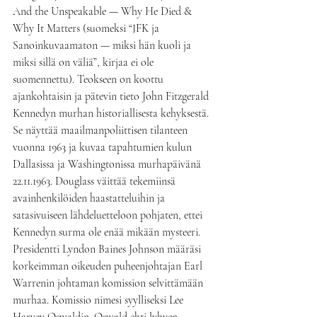
And the Unspeakable — Why He Died & 
Why It Matters (suomeksi “JFK ja 
Sanoinkuvaamaton — miksi hän kuoli ja 
miksi sillä on väliä”, kirjaa ei ole 
suomennettu). Teokseen on koottu 
ajankohtaisin ja pätevin tieto John Fitzgerald 
Kennedyn murhan historiallisesta kehyksestä. 
Se näyttää maailmanpoliittisen tilanteen 
vuonna 1963 ja kuvaa tapahtumien kulun 
Dallasissa ja Washingtonissa murhapäivänä 
22.11.1963. Douglass väittää tekemiinsä 
avainhenkilöiden haastatteluihin ja 
satasivuiseen lähdeluetteloon pohjaten, ettei 
Kennedyn surma ole enää mikään mysteeri.
Presidentti Lyndon Baines Johnson määräsi 
korkeimman oikeuden puheenjohtajan Earl 
Warrenin johtaman komission selvittämään 
murhaa. Komissio nimesi syylliseksi Lee 