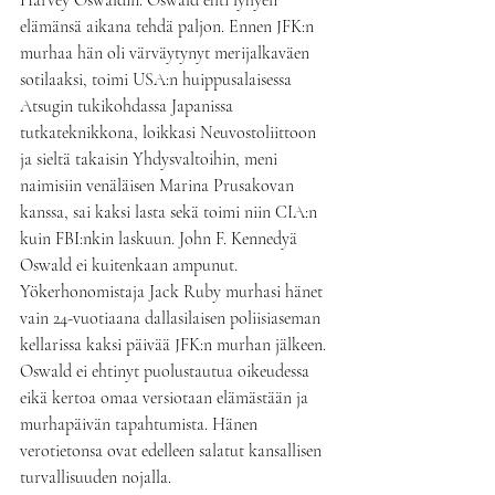
Harvey Oswaldin. Oswald ehti lyhyen 
elämänsä aikana tehdä paljon. Ennen JFK:n 
murhaa hän oli värväytynyt merijalkaväen 
sotilaaksi, toimi USA:n huippusalaisessa 
Atsugin tukikohdassa Japanissa 
tutkateknikkona, loikkasi Neuvostoliittoon 
ja sieltä takaisin Yhdysvaltoihin, meni 
naimisiin venäläisen Marina Prusakovan 
kanssa, sai kaksi lasta sekä toimi niin CIA:n 
kuin FBI:nkin laskuun. John F. Kennedyä 
Oswald ei kuitenkaan ampunut. 
Yökerhonomistaja Jack Ruby murhasi hänet 
vain 24-vuotiaana dallasilaisen poliisiaseman 
kellarissa kaksi päivää JFK:n murhan jälkeen. 
Oswald ei ehtinyt puolustautua oikeudessa 
eikä kertoa omaa versiotaan elämästään ja 
murhapäivän tapahtumista. Hänen 
verotietonsa ovat edelleen salatut kansallisen 
turvallisuuden nojalla.