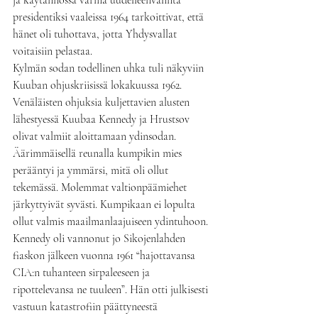
ja käytännössä varma uudelleenvalinta 
presidentiksi vaaleissa 1964 tarkoittivat, että 
hänet oli tuhottava, jotta Yhdysvallat 
voitaisiin pelastaa.
Kylmän sodan todellinen uhka tuli näkyviin 
Kuuban ohjuskriisissä lokakuussa 1962. 
Venäläisten ohjuksia kuljettavien alusten 
lähestyessä Kuubaa Kennedy ja Hrustsov 
olivat valmiit aloittamaan ydinsodan. 
Äärimmäisellä reunalla kumpikin mies 
perääntyi ja ymmärsi, mitä oli ollut 
tekemässä. Molemmat valtionpäämiehet 
järkyttyivät syvästi. Kumpikaan ei lopulta 
ollut valmis maailmanlaajuiseen ydintuhoon.
Kennedy oli vannonut jo Sikojenlahden 
fiaskon jälkeen vuonna 1961 “hajottavansa 
CIA:n tuhanteen sirpaleeseen ja 
ripottelevansa ne tuuleen”. Hän otti julkisesti 
vastuun katastrofiin päättyneestä 