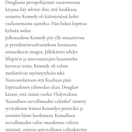
Douglassin perinpohjaisesti taustoitetussa 
kirjassa käy selvästi ilmi, että haukkana 
tunnettu Kennedy oli kääntymässä kohti 
rauhanomaista ajattelua. Hän halusi lopettaa 
kylmän sodan.
Julkisuudessa Kennedy piti yllä senaattorina 
ja presidentinvaalitaistelussa luomaansa 
sotasankarin imagoa. Jälkikäteen tehdyt 
lähipiirin ja neuvonantajien haastattelut 
kertovat toista: Kennedy oli valmis 
merkittäviin myönnytyksiin sekä 
Neuvostoliittoon että Kuubaan päin 
lopettaakseen ydinsodan uhan. Douglass 
katsoo, että tämän vuoksi Yhdysvaltain 
“kansallisen turvallisuuden valtioksi” nimetty 
syvärakenne leimasi Kennedyn petturiksi ja 
tuomitsi hänet kuolemaan. Kansallisen 
turvallisuuden valtio muodostuu valtion 
sisäisistä, osittain epävirallisista vallankäytön 