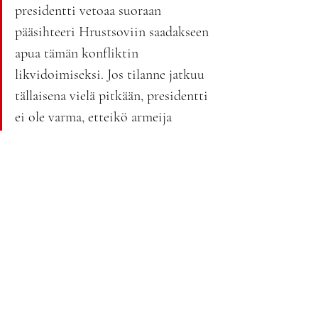
presidentti vetoaa suoraan 
pääsihteeri Hrustsoviin saadakseen 
apua tämän konfliktin 
likvidoimiseksi. Jos tilanne jatkuu 
tällaisena vielä pitkään, presidentti 
ei ole varma, etteikö armeija 
syrjäytä häntä ja kaappaa valtaa.”
Yhdysvalloissa ei toistaiseksi ole tapahtunut 
sotilasvallankaappausta. Mutta presidentti 
vaihtui marraskuussa 1963 hyvin 
poikkeuksellisella tavalla. Tämä vaihdos johti 
täyskäännökseen Yhdysvaltain 
sotapolitiikassa. Elokuussa 1964 tapahtui ns. 
Tonkininlahden välikohtaus, josta alkoi 
Vietnamin sota. Jälkikäteen Yhdysvaltojen on 
todettu vähintään tulkinneen tapahtumia 
tarkoitushakuisesti aloittaakseen sodan.